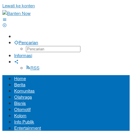
Lewati ke konten
Pencarian
Informasi
RSS
Home
Berita
Komunitas
Olahraga
Bisnis
Otomotif
Kolom
Info Publik
Entertainment