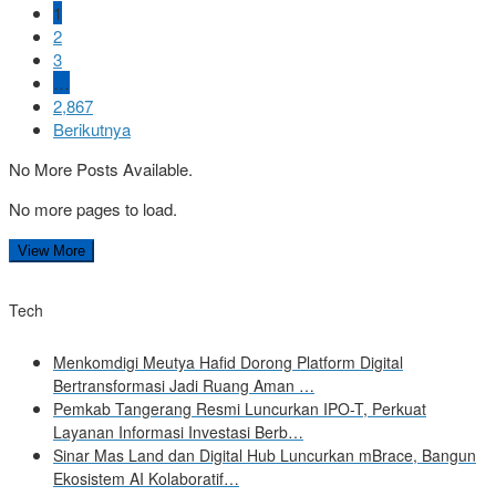
1
2
3
…
2,867
Berikutnya
No More Posts Available.
No more pages to load.
View More
Tech
Menkomdigi Meutya Hafid Dorong Platform Digital
Bertransformasi Jadi Ruang Aman …
Pemkab Tangerang Resmi Luncurkan IPO-T, Perkuat
Layanan Informasi Investasi Berb…
Sinar Mas Land dan Digital Hub Luncurkan mBrace, Bangun
Ekosistem AI Kolaboratif…