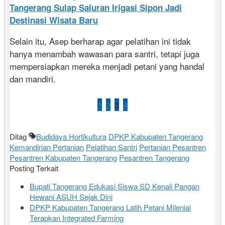
Tangerang Sulap Saluran Irigasi Sipon Jadi
Destinasi Wisata Baru
Selain itu, Asep berharap agar pelatihan ini tidak
hanya menambah wawasan para santri, tetapi juga
mempersiapkan mereka menjadi petani yang handal
dan mandiri.
1
2
3
4
Ditag
Budidaya Hortikultura
DPKP Kabupaten Tangerang
Kemandirian Pertanian
Pelatihan Santri
Pertanian Pesantren
Pesantren Kabupaten Tangerang
Pesantren Tangerang
Posting Terkait
Bupati Tangerang Edukasi Siswa SD Kenali Pangan
Hewani ASUH Sejak Dini
DPKP Kabupaten Tangerang Latih Petani Milenial
Terapkan Integrated Farming