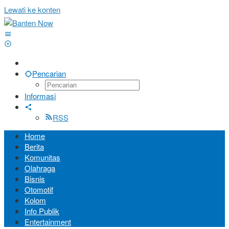
Lewati ke konten
Pencarian
Informasi
RSS
Home
Berita
Komunitas
Olahraga
Bisnis
Otomotif
Kolom
Info Publik
Entertainment