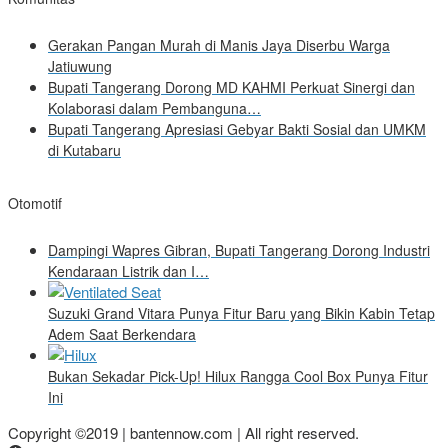
Gerakan Pangan Murah di Manis Jaya Diserbu Warga
Jatiuwung
Bupati Tangerang Dorong MD KAHMI Perkuat Sinergi dan
Kolaborasi dalam Pembanguna…
Bupati Tangerang Apresiasi Gebyar Bakti Sosial dan UMKM
di Kutabaru
Otomotif
Dampingi Wapres Gibran, Bupati Tangerang Dorong Industri
Kendaraan Listrik dan I…
Suzuki Grand Vitara Punya Fitur Baru yang Bikin Kabin Tetap
Adem Saat Berkendara
Bukan Sekadar Pick-Up! Hilux Rangga Cool Box Punya Fitur
Ini
Copyright ©2019 | bantennow.com | All right reserved.