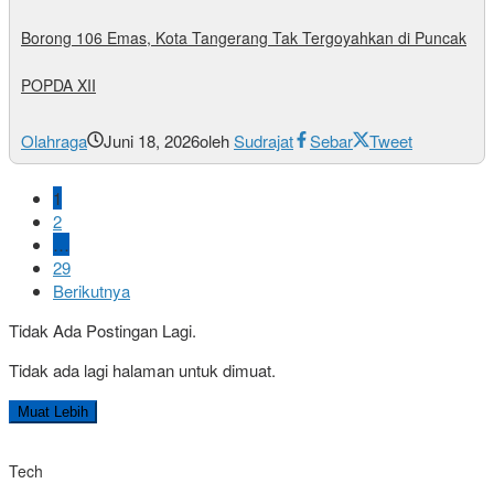
Borong 106 Emas, Kota Tangerang Tak Tergoyahkan di Puncak
POPDA XII
Olahraga
Juni 18, 2026
oleh
Sudrajat
Sebar
Tweet
1
2
…
29
Berikutnya
Tidak Ada Postingan Lagi.
Tidak ada lagi halaman untuk dimuat.
Muat Lebih
Tech