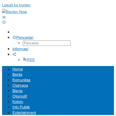
Lewati ke konten
Pencarian
Informasi
RSS
Home
Berita
Komunitas
Olahraga
Bisnis
Otomotif
Kolom
Info Publik
Entertainment