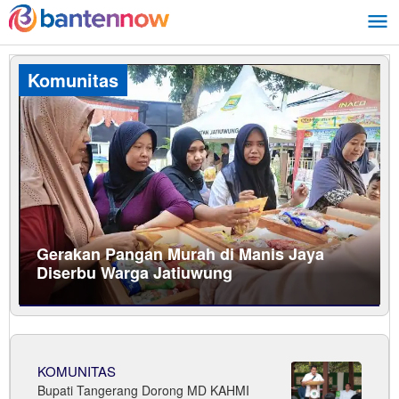
Lewati
ke
konten
Komunitas
Gerakan Pangan Murah di Manis Jaya
Diserbu Warga Jatiuwung
Komunitas
Agustus
6,
KOMUNITAS
2026
Bupati Tangerang Dorong MD KAHMI