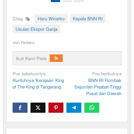
Ditag
Heru Winarko
Kepala BNN RI
Usulan Ekspor Ganja
oleh
Redaksi
Ikuti Kami Pada
Navigasi
Pos sebelumnya
Pos berikutnya
Runtuhnya ‘Kerajaan’ King
BNN RI Rombak
pos
of The King di Tangerang
Sejumlah Pejabat Tinggi
Pusat dan Daerah