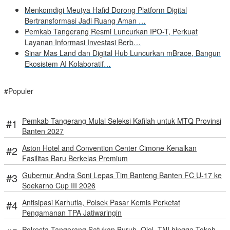
Menkomdigi Meutya Hafid Dorong Platform Digital
Bertransformasi Jadi Ruang Aman …
Pemkab Tangerang Resmi Luncurkan IPO-T, Perkuat
Layanan Informasi Investasi Berb…
Sinar Mas Land dan Digital Hub Luncurkan mBrace, Bangun
Ekosistem AI Kolaboratif…
#Populer
Pemkab Tangerang Mulai Seleksi Kafilah untuk MTQ Provinsi
Banten 2027
Aston Hotel and Convention Center Cimone Kenalkan
Fasilitas Baru Berkelas Premium
Gubernur Andra Soni Lepas Tim Banteng Banten FC U-17 ke
Soekarno Cup III 2026
Antisipasi Karhutla, Polsek Pasar Kemis Perketat
Pengamanan TPA Jatiwaringin
Polresta Tangerang Satukan Buruh, Ojol, TNI hingga Tokoh