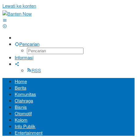
Lewati ke konten
Pencarian
Informasi
RSS
Home
Berita
Komunitas
Olahraga
Bisnis
Otomotif
Kolom
Info Publik
Entertainment