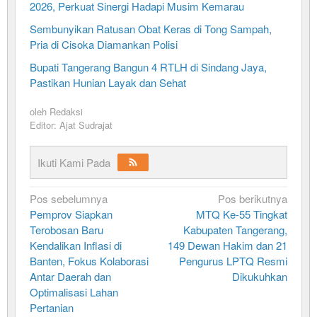
2026, Perkuat Sinergi Hadapi Musim Kemarau
Sembunyikan Ratusan Obat Keras di Tong Sampah,
Pria di Cisoka Diamankan Polisi
Bupati Tangerang Bangun 4 RTLH di Sindang Jaya,
Pastikan Hunian Layak dan Sehat
oleh
Redaksi
Editor: Ajat Sudrajat
Ikuti Kami Pada
Navigasi
Pos sebelumnya
Pos berikutnya
Pemprov Siapkan
MTQ Ke-55 Tingkat
pos
Terobosan Baru
Kabupaten Tangerang,
Kendalikan Inflasi di
149 Dewan Hakim dan 21
Banten, Fokus Kolaborasi
Pengurus LPTQ Resmi
Antar Daerah dan
Dikukuhkan
Optimalisasi Lahan
Pertanian