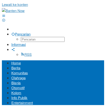
Lewati ke konten
Pencarian
Informasi
RSS
Home
Berita
Komunitas
Olahraga
Bisnis
Otomotif
Kolom
Info Publik
Entertainment