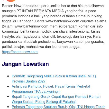
Banten Now merupakan portal online berita dan hiburan dibawah
naungan PT INTAN PERMATA MEDIA yang berfokus pada
pembaca Indonesia baik yang berada di tanah air maupun yang
tinggal di luar negeri. Berita www.bantennow.com diupdate selama
24 jam. www.bantennow.com memiliki beragam konten dari info
komunitas, berita umum, politik, peristiwa, internasional, bisnis,
lifestyle, olahraga/sports, otomotif, teknologi, dan lainnya. Para
pembaca kami adalah profesional, karyawan kantor, pengusaha,
politisi, pelajar, mahasiswa dan ibu rumah tangga.
https://bantennow.com
Jangan Lewatkan
Pemkab Tangerang Mulai Seleksi Kafilah untuk MTQ
Provinsi Banten 2027
Antisipasi Karhutla, Polsek Pasar Kemis Perketat
Pengamanan TPA Jatiwaringin
Bupati Tangerang Gerak Cepat Bangun Kembali Rumah
Warga Korban Puting Beliung di Pakuhaji
Polresta Tangerang Satukan Buruh, Ojol, TNI hingga Tokoh