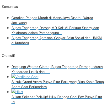
Komunitas
Gerakan Pangan Murah di Manis Jaya Diserbu Warga
Jatiuwung
Bupati Tangerang Dorong MD KAHMI Perkuat Sinergi dan
Kolaborasi dalam Pembanguna…
Bupati Tangerang Apresiasi Gebyar Bakti Sosial dan UMKM
di Kutabaru
Otomotif
Dampingi Wapres Gibran, Bupati Tangerang Dorong Industri
Kendaraan Listrik dan I…
Suzuki Grand Vitara Punya Fitur Baru yang Bikin Kabin Tetap
Adem Saat Berkendara
Bukan Sekadar Pick-Up! Hilux Rangga Cool Box Punya Fitur
Ini