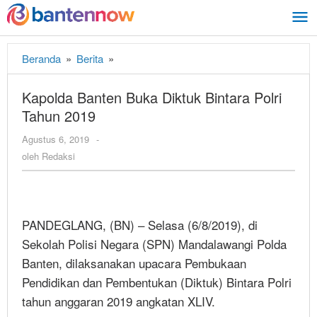
Lewati
ke
konten
Beranda
»
Berita
»
Kapolda
Banten
Buka
Kapolda Banten Buka Diktuk Bintara Polri
Diktuk
Tahun 2019
Bintara
Polri
Agustus 6, 2019
oleh
-
Tahun
Redaksi
oleh
Redaksi
2019
PANDEGLANG, (BN) – Selasa (6/8/2019), di
Sekolah Polisi Negara (SPN) Mandalawangi Polda
Banten, dilaksanakan upacara Pembukaan
Pendidikan dan Pembentukan (Diktuk) Bintara Polri
tahun anggaran 2019 angkatan XLIV.