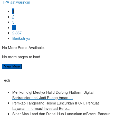
TPA Jatiwaringin
1
2
3
…
2,867
Berikutnya
No More Posts Available.
No more pages to load.
View More
Tech
Menkomdigi Meutya Hafid Dorong Platform Digital
Bertransformasi Jadi Ruang Aman …
Pemkab Tangerang Resmi Luncurkan IPO-T, Perkuat
Layanan Informasi Investasi Berb…
Sinar Mas Land dan Digital Hub Luncurkan mBrace, Bangun