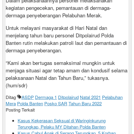
Dalam pelaksanaannya personel melaksanakan
kegiatan pengecekan, pemantauan di dermaga-
dermaga penyeberangan Pelabuhan Merak.
Untuk melayani masyarakat di Hari Natal dan
menjelang tahun baru personel Ditpolairud Polda
Banten rutin melakukan patroli laut dan pemantauan di
dermaga penyeberangan.
“Kami akan bertugas semaksimal mungkin untuk
menjaga situasi agar tetap amam dan kondusif selama
pelaksanaan Natal dan Tahun Baru,” tukasnya.
(hum/sdr)
Ditag
ASDP
Dermaga 1
Ditpolairud
Natal 2021
Pelabuhan
Mera
Polda Banten
Posko SAR
Tahun Baru 2022
Posting Terkait
Kasus Kekerasan Seksual di Waringinkurung
Terungkap, Pelaku MY Ditahan Polda Banten
Kasus Cabul Anak di Serang Terungkap, 5 Korban