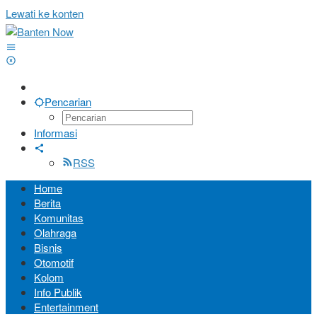
Lewati ke konten
Pencarian
Informasi
RSS
Home
Berita
Komunitas
Olahraga
Bisnis
Otomotif
Kolom
Info Publik
Entertainment