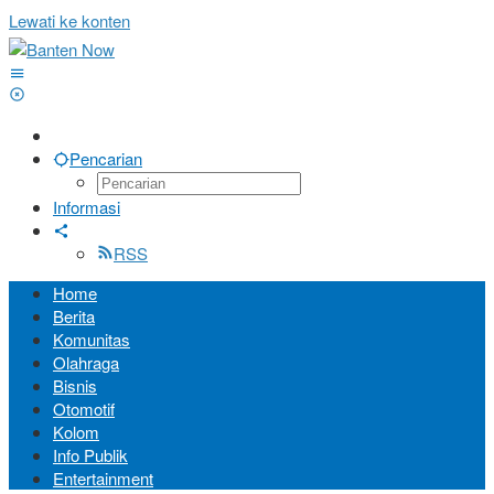
Lewati ke konten
Pencarian
Informasi
RSS
Home
Berita
Komunitas
Olahraga
Bisnis
Otomotif
Kolom
Info Publik
Entertainment