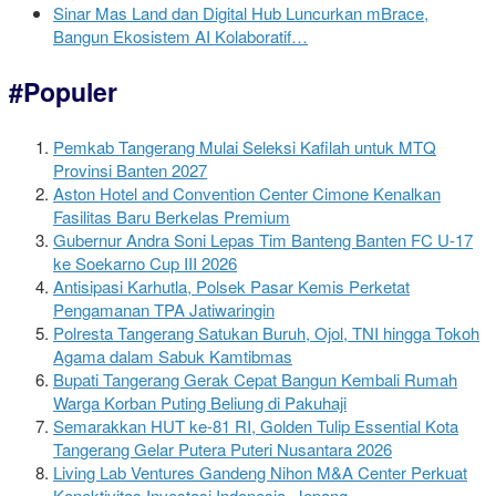
Sinar Mas Land dan Digital Hub Luncurkan mBrace,
Bangun Ekosistem AI Kolaboratif…
#Populer
Pemkab Tangerang Mulai Seleksi Kafilah untuk MTQ
Provinsi Banten 2027
Aston Hotel and Convention Center Cimone Kenalkan
Fasilitas Baru Berkelas Premium
Gubernur Andra Soni Lepas Tim Banteng Banten FC U-17
ke Soekarno Cup III 2026
Antisipasi Karhutla, Polsek Pasar Kemis Perketat
Pengamanan TPA Jatiwaringin
Polresta Tangerang Satukan Buruh, Ojol, TNI hingga Tokoh
Agama dalam Sabuk Kamtibmas
Bupati Tangerang Gerak Cepat Bangun Kembali Rumah
Warga Korban Puting Beliung di Pakuhaji
Semarakkan HUT ke-81 RI, Golden Tulip Essential Kota
Tangerang Gelar Putera Puteri Nusantara 2026
Living Lab Ventures Gandeng Nihon M&A Center Perkuat
Konektivitas Investasi Indonesia–Jepang