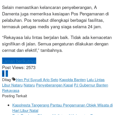
Selain memastikan kelancaran penyeberangan, A
Damenta juga memeriksa kesiapan Pos Pengamanan di
pelabuhan. Pos tersebut dilengkapi berbagai fasilitas,
termasuk petugas medis yang siaga selama 24 jam.
“Rekayasa lalu lintas berjalan baik. Tidak ada kemacetan
signifikan di jalan. Semua pengaturan dilakukan dengan
cermat dan efektif,” tambahnya.
Laman berikutnya
Post Views:
2573
1
2
Ditag
Irjen Pol Suyudi Ario Seto
Kapolda Banten
Lalu Lintas
Libur Nataru
Nataru
Penyeberangan Kapal
PJ Gubernur Banten
Rekayasa
Posting Terkait
Kapolresta Tangerang Pantau Pengamanan Objek Wisata di
Hari Libur Natal