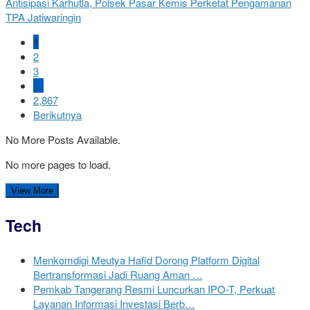
Antisipasi Karhutla, Polsek Pasar Kemis Perketat Pengamanan
TPA Jatiwaringin
1
2
3
…
2,867
Berikutnya
No More Posts Available.
No more pages to load.
View More
Tech
Menkomdigi Meutya Hafid Dorong Platform Digital
Bertransformasi Jadi Ruang Aman …
Pemkab Tangerang Resmi Luncurkan IPO-T, Perkuat
Layanan Informasi Investasi Berb…