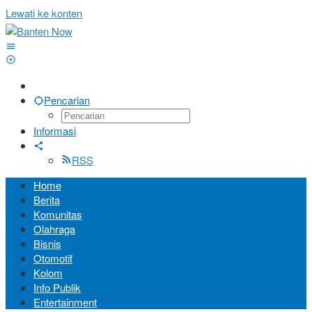
Lewati ke konten
Pencarian
Informasi
RSS
Home
Berita
Komunitas
Olahraga
Bisnis
Otomotif
Kolom
Info Publik
Entertainment