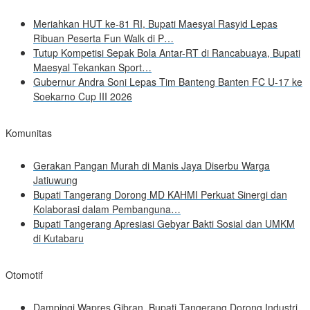
Meriahkan HUT ke-81 RI, Bupati Maesyal Rasyid Lepas
Ribuan Peserta Fun Walk di P…
Tutup Kompetisi Sepak Bola Antar-RT di Rancabuaya, Bupati
Maesyal Tekankan Sport…
Gubernur Andra Soni Lepas Tim Banteng Banten FC U-17 ke
Soekarno Cup III 2026
Komunitas
Gerakan Pangan Murah di Manis Jaya Diserbu Warga
Jatiuwung
Bupati Tangerang Dorong MD KAHMI Perkuat Sinergi dan
Kolaborasi dalam Pembanguna…
Bupati Tangerang Apresiasi Gebyar Bakti Sosial dan UMKM
di Kutabaru
Otomotif
Dampingi Wapres Gibran, Bupati Tangerang Dorong Industri