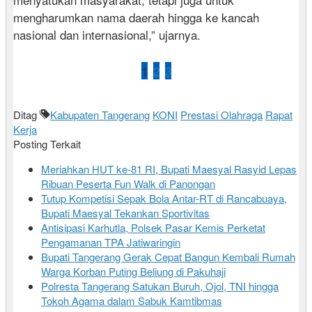
mengharumkan nama daerah hingga ke kancah
nasional dan internasional,” ujarnya.
1
2
3
Ditag
Kabupaten Tangerang
KONI
Prestasi Olahraga
Rapat
Kerja
Posting Terkait
Meriahkan HUT ke-81 RI, Bupati Maesyal Rasyid Lepas
Ribuan Peserta Fun Walk di Panongan
Tutup Kompetisi Sepak Bola Antar-RT di Rancabuaya,
Bupati Maesyal Tekankan Sportivitas
Antisipasi Karhutla, Polsek Pasar Kemis Perketat
Pengamanan TPA Jatiwaringin
Bupati Tangerang Gerak Cepat Bangun Kembali Rumah
Warga Korban Puting Beliung di Pakuhaji
Polresta Tangerang Satukan Buruh, Ojol, TNI hingga
Tokoh Agama dalam Sabuk Kamtibmas