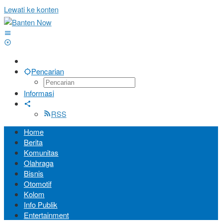
Lewati ke konten
Pencarian
Informasi
RSS
Home
Berita
Komunitas
Olahraga
Bisnis
Otomotif
Kolom
Info Publik
Entertainment