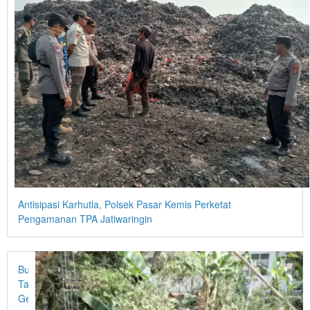
Antisipasi Karhutla, Polsek Pasar Kemis Perketat
Pengamanan TPA Jatiwaringin
Bupati
Tangerang
Gerak