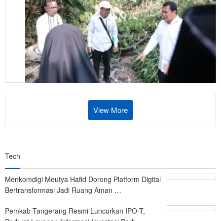
Cepat
Bangun
Kembali
Rumah
Warga
Korban
Puting
Beliung
di
Pakuhaji
View More
Tech
Menkomdigi Meutya Hafid Dorong Platform Digital
Bertransformasi Jadi Ruang Aman …
Pemkab Tangerang Resmi Luncurkan IPO-T,