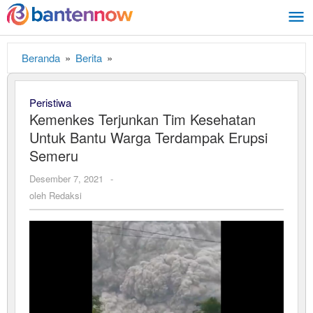
Lewati
ke
konten
Beranda
»
Berita
»
Kemenkes
Terjunkan
Tim
Peristiwa
Kesehatan
Kemenkes Terjunkan Tim Kesehatan
Untuk
Untuk Bantu Warga Terdampak Erupsi
Bantu
Warga
Semeru
Terdampak
Desember 7, 2021
oleh
-
Erupsi
Redaksi
oleh
Redaksi
Semeru