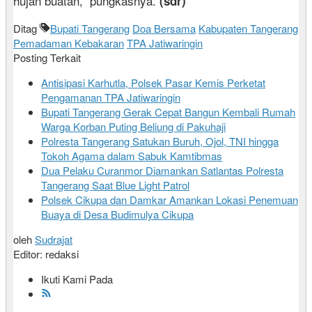
hujan buatan,” pungkasnya.
(sdr)
Ditag
Bupati Tangerang
Doa Bersama
Kabupaten Tangerang
Pemadaman Kebakaran
TPA Jatiwaringin
Posting Terkait
Antisipasi Karhutla, Polsek Pasar Kemis Perketat
Pengamanan TPA Jatiwaringin
Bupati Tangerang Gerak Cepat Bangun Kembali Rumah
Warga Korban Puting Beliung di Pakuhaji
Polresta Tangerang Satukan Buruh, Ojol, TNI hingga
Tokoh Agama dalam Sabuk Kamtibmas
Dua Pelaku Curanmor Diamankan Satlantas Polresta
Tangerang Saat Blue Light Patrol
Polsek Cikupa dan Damkar Amankan Lokasi Penemuan
Buaya di Desa Budimulya Cikupa
oleh
Sudrajat
Editor: redaksi
Ikuti Kami Pada