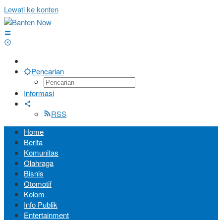
Lewati ke konten
Pencarian
Informasi
RSS
Home
Berita
Komunitas
Olahraga
Bisnis
Otomotif
Kolom
Info Publik
Entertainment