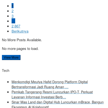
1
2
3
…
2,867
Berikutnya
No More Posts Available.
No more pages to load.
View More
Tech
Menkomdigi Meutya Hafid Dorong Platform Digital
Bertransformasi Jadi Ruang Aman …
Pemkab Tangerang Resmi Luncurkan IPO-T, Perkuat
Layanan Informasi Investasi Berb…
Sinar Mas Land dan Digital Hub Luncurkan mBrace, Bangun
Ekosistem AI Kolaboratif…