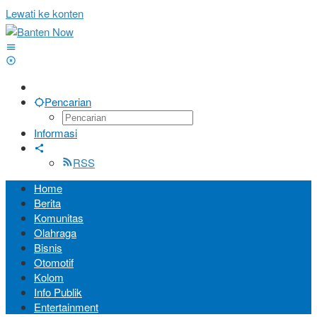
Lewati ke konten
Pencarian
Informasi
RSS
Home
Berita
Komunitas
Olahraga
Bisnis
Otomotif
Kolom
Info Publik
Entertainment