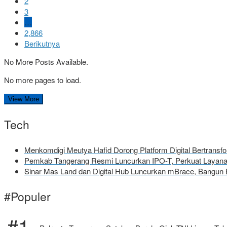
2
3
…
2,866
Berikutnya
No More Posts Available.
No more pages to load.
View More
Tech
Menkomdigi Meutya Hafid Dorong Platform Digital Bertrans
Pemkab Tangerang Resmi Luncurkan IPO-T, Perkuat Layanan
Sinar Mas Land dan Digital Hub Luncurkan mBrace, Bangun 
#Populer