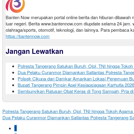
Banten Now merupakan portal online berita dan hiburan dibawa
luar negeri. Berita www.bantennow.com diupdate selama 24 jam. www
olahraga/sports, otomotif, teknologi, dan lainnya. Para pembaca k
https://bantennow.com
Jangan Lewatkan
Polresta Tangerang Satukan Buruh, Ojol, TNI hingga Tok
Dua Pelaku Curanmor Diamankan Satlantas Polresta Tanger
Polsek Cikupa dan Damkar Amankan Lokasi Penemuan Bu
Bupati Tangerang Pimpin Apel Kesiapsiagaan Karhutla 202
Sembunyikan Ratusan Obat Keras di Tong Sampah, Pria di
Polresta Tangerang Satukan Buruh, Ojol, TNI hingga Tokoh Agam
Dua Pelaku Curanmor Diamankan Satlantas Polresta Tangerang Saat
1