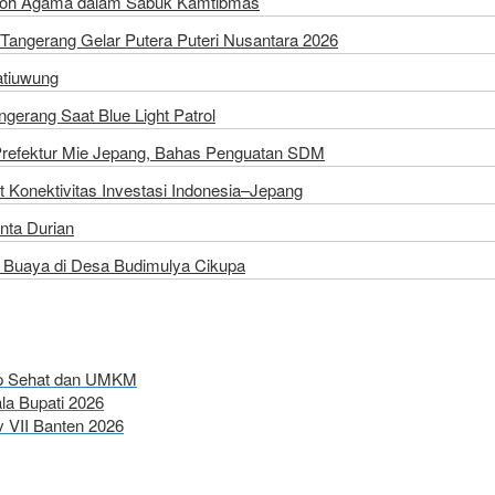
Tokoh Agama dalam Sabuk Kamtibmas
Tangerang Gelar Putera Puteri Nusantara 2026
atiuwung
erang Saat Blue Light Patrol
Prefektur Mie Jepang, Bahas Penguatan SDM
 Konektivitas Investasi Indonesia–Jepang
inta Durian
Buaya di Desa Budimulya Cikupa
up Sehat dan UMKM
a Bupati 2026
 VII Banten 2026