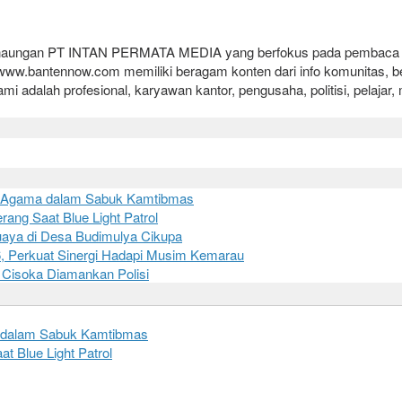
h naungan PT INTAN PERMATA MEDIA yang berfokus pada pembaca Indo
.bantennow.com memiliki beragam konten dari info komunitas, berita u
ami adalah profesional, karyawan kantor, pengusaha, politisi, pelaja
oh Agama dalam Sabuk Kamtibmas
ang Saat Blue Light Patrol
aya di Desa Budimulya Cikupa
6, Perkuat Sinergi Hadapi Musim Kemarau
 Cisoka Diamankan Polisi
a dalam Sabuk Kamtibmas
 Blue Light Patrol