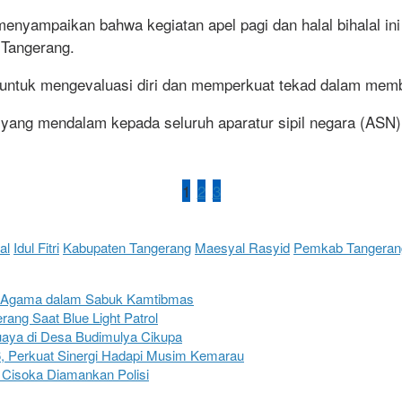
nyampaikan bahwa kegiatan apel pagi dan halal bihalal in
 Tangerang.
untuk mengevaluasi diri dan memperkuat tekad dalam memb
yang mendalam kepada seluruh aparatur sipil negara (ASN)
1
2
3
al
Idul Fitri
Kabupaten Tangerang
Maesyal Rasyid
Pemkab Tangeran
oh Agama dalam Sabuk Kamtibmas
ang Saat Blue Light Patrol
aya di Desa Budimulya Cikupa
6, Perkuat Sinergi Hadapi Musim Kemarau
 Cisoka Diamankan Polisi