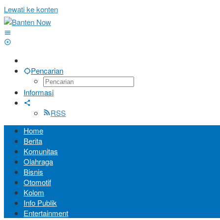
Lewati ke konten
Pencarian
Informasi
RSS
Home
Berita
Komunitas
Olahraga
Bisnis
Otomotif
Kolom
Info Publik
Entertainment