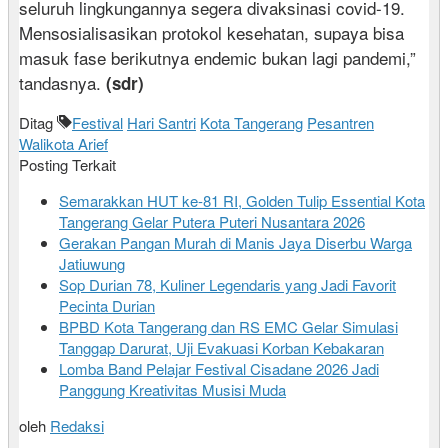
seluruh lingkungannya segera divaksinasi covid-19.
Mensosialisasikan protokol kesehatan, supaya bisa
masuk fase berikutnya endemic bukan lagi pandemi,”
tandasnya.
(sdr)
Ditag
Festival
Hari Santri
Kota Tangerang
Pesantren
Walikota Arief
Posting Terkait
Semarakkan HUT ke-81 RI, Golden Tulip Essential Kota
Tangerang Gelar Putera Puteri Nusantara 2026
Gerakan Pangan Murah di Manis Jaya Diserbu Warga
Jatiuwung
Sop Durian 78, Kuliner Legendaris yang Jadi Favorit
Pecinta Durian
BPBD Kota Tangerang dan RS EMC Gelar Simulasi
Tanggap Darurat, Uji Evakuasi Korban Kebakaran
Lomba Band Pelajar Festival Cisadane 2026 Jadi
Panggung Kreativitas Musisi Muda
oleh
Redaksi