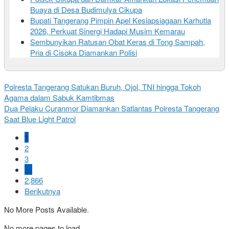
Buaya di Desa Budimulya Cikupa
Bupati Tangerang Pimpin Apel Kesiapsiagaan Karhutla
2026, Perkuat Sinergi Hadapi Musim Kemarau
Sembunyikan Ratusan Obat Keras di Tong Sampah,
Pria di Cisoka Diamankan Polisi
Polresta Tangerang Satukan Buruh, Ojol, TNI hingga Tokoh
Agama dalam Sabuk Kamtibmas
Dua Pelaku Curanmor Diamankan Satlantas Polresta Tangerang
Saat Blue Light Patrol
1
2
3
…
2,866
Berikutnya
No More Posts Available.
No more pages to load.