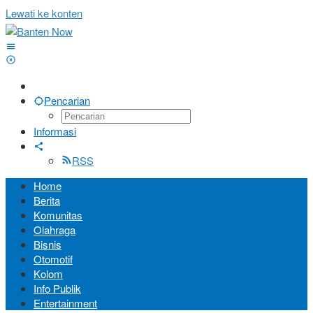
Lewati ke konten
Pencarian
Informasi
RSS
Home
Berita
Komunitas
Olahraga
Bisnis
Otomotif
Kolom
Info Publik
Entertainment