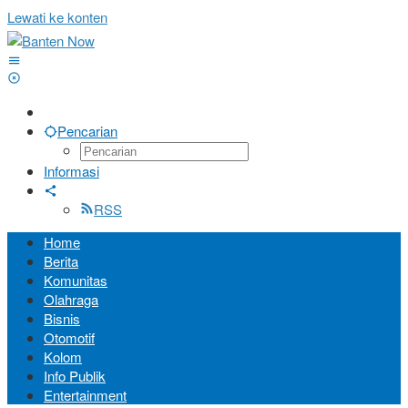
Lewati ke konten
Pencarian
Informasi
RSS
Home
Berita
Komunitas
Olahraga
Bisnis
Otomotif
Kolom
Info Publik
Entertainment