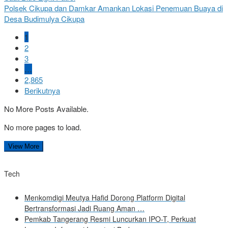
Polsek Cikupa dan Damkar Amankan Lokasi Penemuan Buaya di
Desa Budimulya Cikupa
1
2
3
…
2,865
Berikutnya
No More Posts Available.
No more pages to load.
View More
Tech
Menkomdigi Meutya Hafid Dorong Platform Digital
Bertransformasi Jadi Ruang Aman …
Pemkab Tangerang Resmi Luncurkan IPO-T, Perkuat