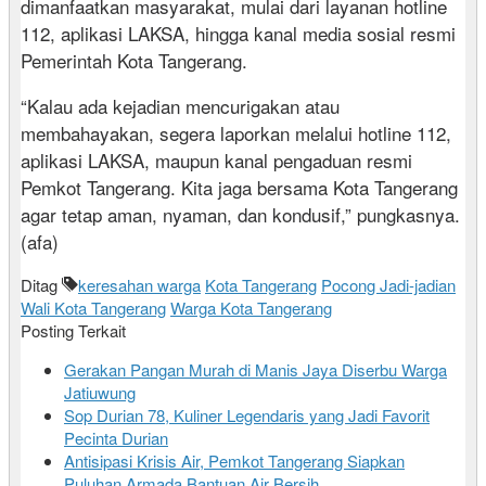
dimanfaatkan masyarakat, mulai dari layanan hotline
112, aplikasi LAKSA, hingga kanal media sosial resmi
Pemerintah Kota Tangerang.
“Kalau ada kejadian mencurigakan atau
membahayakan, segera laporkan melalui hotline 112,
aplikasi LAKSA, maupun kanal pengaduan resmi
Pemkot Tangerang. Kita jaga bersama Kota Tangerang
agar tetap aman, nyaman, dan kondusif,” pungkasnya.
(afa)
Ditag
keresahan warga
Kota Tangerang
Pocong Jadi-jadian
Wali Kota Tangerang
Warga Kota Tangerang
Posting Terkait
Gerakan Pangan Murah di Manis Jaya Diserbu Warga
Jatiuwung
Sop Durian 78, Kuliner Legendaris yang Jadi Favorit
Pecinta Durian
Antisipasi Krisis Air, Pemkot Tangerang Siapkan
Puluhan Armada Bantuan Air Bersih