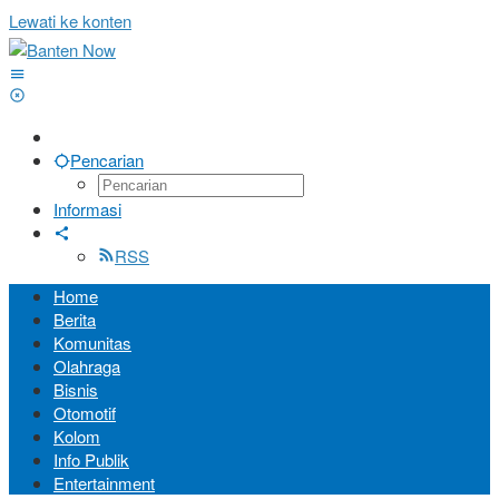
Lewati ke konten
Pencarian
Informasi
RSS
Home
Berita
Komunitas
Olahraga
Bisnis
Otomotif
Kolom
Info Publik
Entertainment