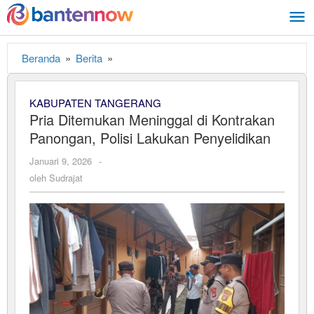
Lewati
ke
konten
Beranda
»
Berita
»
Pria
Ditemukan
Meninggal
KABUPATEN TANGERANG
di
Pria Ditemukan Meninggal di Kontrakan
Kontrakan
Panongan, Polisi Lakukan Penyelidikan
Panongan,
Polisi
Januari 9, 2026
oleh
-
Lakukan
Sudrajat
oleh
Sudrajat
Penyelidikan