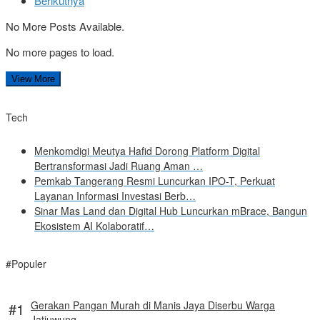
Berikutnya
No More Posts Available.
No more pages to load.
View More
Tech
Menkomdigi Meutya Hafid Dorong Platform Digital
Bertransformasi Jadi Ruang Aman …
Pemkab Tangerang Resmi Luncurkan IPO-T, Perkuat
Layanan Informasi Investasi Berb…
Sinar Mas Land dan Digital Hub Luncurkan mBrace, Bangun
Ekosistem AI Kolaboratif…
#Populer
Gerakan Pangan Murah di Manis Jaya Diserbu Warga
Jatiuwung