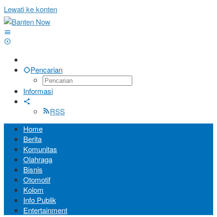
Lewati ke konten
Pencarian
Informasi
RSS
Home
Berita
Komunitas
Olahraga
Bisnis
Otomotif
Kolom
Info Publik
Entertainment