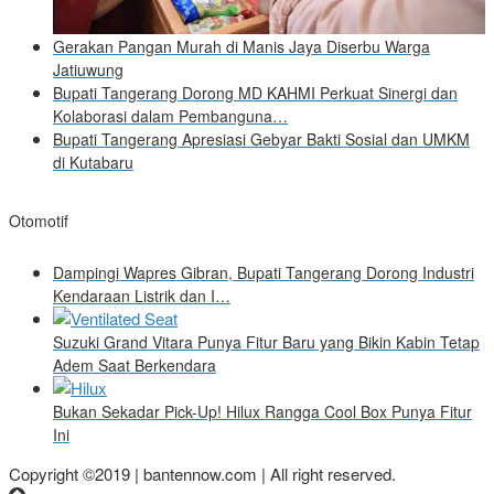
Gerakan Pangan Murah di Manis Jaya Diserbu Warga
Jatiuwung
Bupati Tangerang Dorong MD KAHMI Perkuat Sinergi dan
Kolaborasi dalam Pembanguna…
Bupati Tangerang Apresiasi Gebyar Bakti Sosial dan UMKM
di Kutabaru
Otomotif
Dampingi Wapres Gibran, Bupati Tangerang Dorong Industri
Kendaraan Listrik dan I…
Suzuki Grand Vitara Punya Fitur Baru yang Bikin Kabin Tetap
Adem Saat Berkendara
Bukan Sekadar Pick-Up! Hilux Rangga Cool Box Punya Fitur
Ini
Copyright ©2019 | bantennow.com | All right reserved.