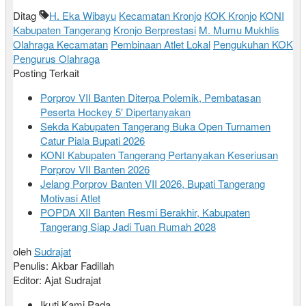
Ditag
H. Eka Wibayu
Kecamatan Kronjo
KOK Kronjo
KONI
Kabupaten Tangerang
Kronjo Berprestasi
M. Mumu Mukhlis
Olahraga Kecamatan
Pembinaan Atlet Lokal
Pengukuhan KOK
Pengurus Olahraga
Posting Terkait
Porprov VII Banten Diterpa Polemik, Pembatasan
Peserta Hockey 5′ Dipertanyakan
Sekda Kabupaten Tangerang Buka Open Turnamen
Catur Piala Bupati 2026
KONI Kabupaten Tangerang Pertanyakan Keseriusan
Porprov VII Banten 2026
Jelang Porprov Banten VII 2026, Bupati Tangerang
Motivasi Atlet
POPDA XII Banten Resmi Berakhir, Kabupaten
Tangerang Siap Jadi Tuan Rumah 2028
oleh
Sudrajat
Penulis: Akbar Fadillah
Editor: Ajat Sudrajat
Ikuti Kami Pada