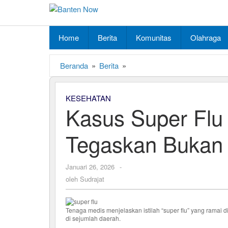
Lewati
ke
konten
Home
Berita
Komunitas
Olahraga
Beranda
»
Berita
»
Kasus
Super
Flu
KESEHATAN
Meningkat,
Kasus Super Flu
Dokter
Tegaskan
Bukan
Tegaskan Bukan 
Penyakit
Baru
Januari 26, 2026
oleh
-
Sudrajat
oleh
Sudrajat
Tenaga medis menjelaskan istilah “super flu” yang ramai 
di sejumlah daerah.