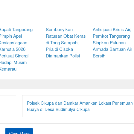
Bupati Tangerang
Sembunyikan
Antisipasi Krisis Air,
Pimpin Apel
Ratusan Obat Keras
Pemkot Tangerang
Kesiapsiagaan
di Tong Sampah,
Siapkan Puluhan
Karhutla 2026,
Pria di Cisoka
Armada Bantuan Air
Perkuat Sinergi
Diamankan Polisi
Bersih
Hadapi Musim
Kemarau
a
Polsek Cikupa dan Damkar Amankan Lokasi Penemuan
Buaya di Desa Budimulya Cikupa
View More