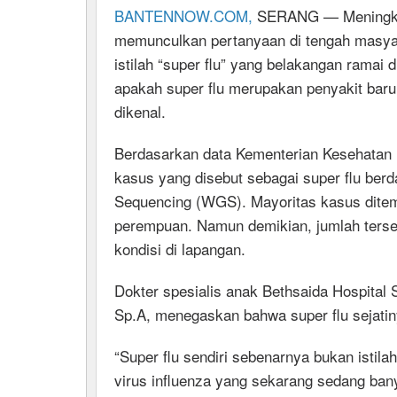
BANTENNOW.COM,
SERANG — Meningkatn
memunculkan pertanyaan di tengah masyar
istilah “super flu” yang belakangan rama
apakah super flu merupakan penyakit baru 
dikenal.
Berdasarkan data Kementerian Kesehatan R
kasus yang disebut sebagai super flu be
Sequencing (WGS). Mayoritas kasus dite
perempuan. Namun demikian, jumlah terse
kondisi di lapangan.
Dokter spesialis anak Bethsaida Hospital
Sp.A, menegaskan bahwa super flu sejatin
“Super flu sendiri sebenarnya bukan istil
virus influenza yang sekarang sedang ban