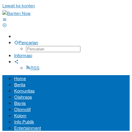
Lewati ke konten
Pencarian
Informasi
RSS
Home
Berita
Komunitas
Olahraga
Bisnis
Otomotif
Kolom
Info Publik
Entertainment