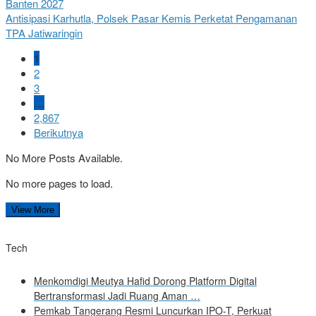
Banten 2027
Antisipasi Karhutla, Polsek Pasar Kemis Perketat Pengamanan
TPA Jatiwaringin
1
2
3
…
2,867
Berikutnya
No More Posts Available.
No more pages to load.
View More
Tech
Menkomdigi Meutya Hafid Dorong Platform Digital
Bertransformasi Jadi Ruang Aman …
Pemkab Tangerang Resmi Luncurkan IPO-T, Perkuat