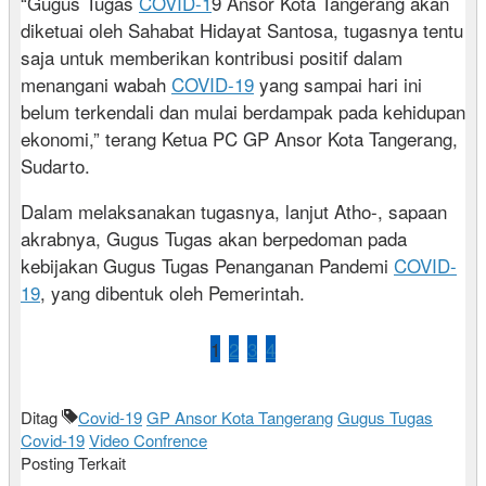
“Gugus Tugas
COVID-1
9 Ansor Kota Tangerang akan
diketuai oleh Sahabat Hidayat Santosa, tugasnya tentu
saja untuk memberikan kontribusi positif dalam
menangani wabah
COVID-19
yang sampai hari ini
belum terkendali dan mulai berdampak pada kehidupan
ekonomi,” terang Ketua PC GP Ansor Kota Tangerang,
Sudarto.
Dalam melaksanakan tugasnya, lanjut Atho-, sapaan
akrabnya, Gugus Tugas akan berpedoman pada
kebijakan Gugus Tugas Penanganan Pandemi
COVID-
19
, yang dibentuk oleh Pemerintah.
1
2
3
4
Ditag
Covid-19
GP Ansor Kota Tangerang
Gugus Tugas
Covid-19
Video Confrence
Posting Terkait