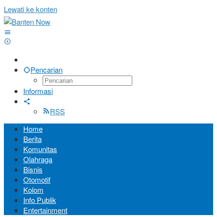
Lewati ke konten
Pencarian
Informasi
RSS
Home
Berita
Komunitas
Olahraga
Bisnis
Otomotif
Kolom
Info Publik
Entertainment