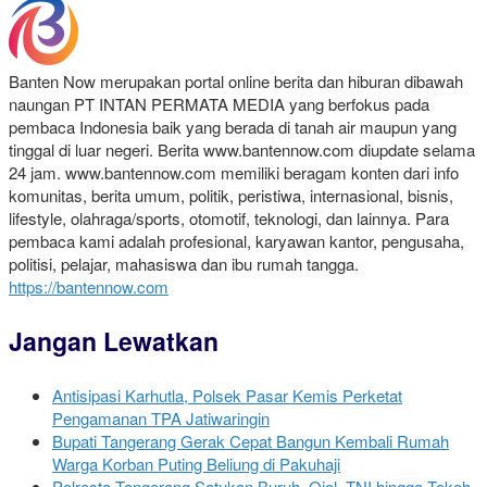
Banten Now merupakan portal online berita dan hiburan dibawah
naungan PT INTAN PERMATA MEDIA yang berfokus pada
pembaca Indonesia baik yang berada di tanah air maupun yang
tinggal di luar negeri. Berita www.bantennow.com diupdate selama
24 jam. www.bantennow.com memiliki beragam konten dari info
komunitas, berita umum, politik, peristiwa, internasional, bisnis,
lifestyle, olahraga/sports, otomotif, teknologi, dan lainnya. Para
pembaca kami adalah profesional, karyawan kantor, pengusaha,
politisi, pelajar, mahasiswa dan ibu rumah tangga.
https://bantennow.com
Jangan Lewatkan
Antisipasi Karhutla, Polsek Pasar Kemis Perketat
Pengamanan TPA Jatiwaringin
Bupati Tangerang Gerak Cepat Bangun Kembali Rumah
Warga Korban Puting Beliung di Pakuhaji
Polresta Tangerang Satukan Buruh, Ojol, TNI hingga Tokoh