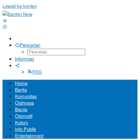
Lewati ke konten
Pencarian
Informasi
RSS
Home
Berita
Komunitas
Olahraga
Bisnis
Otomotif
Kolom
Info Publik
Entertainment