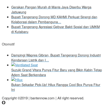
Gerakan Pangan Murah di Manis Jaya Diserbu Warga
Jatiuwung
Bupati Tangerang Dorong MD KAHMI Perkuat Sinergi dan
Kolaborasi dalam Pembanguna…
Bupati Tangerang Apresiasi Gebyar Bakti Sosial dan UMKM
di Kutabaru
Otomotif
Dampingi Wapres Gibran, Bupati Tangerang Dorong Industri
Kendaraan Listrik dan I…
Suzuki Grand Vitara Punya Fitur Baru yang Bikin Kabin Tetap
Adem Saat Berkendara
Bukan Sekadar Pick-Up! Hilux Rangga Cool Box Punya Fitur
Ini
Copyright ©2019 | bantennow.com | All right reserved.