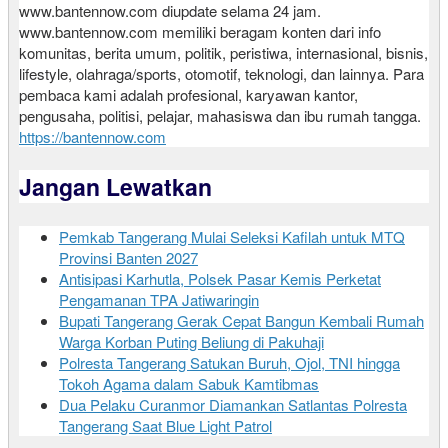
www.bantennow.com diupdate selama 24 jam.
www.bantennow.com memiliki beragam konten dari info
komunitas, berita umum, politik, peristiwa, internasional, bisnis,
lifestyle, olahraga/sports, otomotif, teknologi, dan lainnya. Para
pembaca kami adalah profesional, karyawan kantor,
pengusaha, politisi, pelajar, mahasiswa dan ibu rumah tangga.
https://bantennow.com
Jangan Lewatkan
Pemkab Tangerang Mulai Seleksi Kafilah untuk MTQ
Provinsi Banten 2027
Antisipasi Karhutla, Polsek Pasar Kemis Perketat
Pengamanan TPA Jatiwaringin
Bupati Tangerang Gerak Cepat Bangun Kembali Rumah
Warga Korban Puting Beliung di Pakuhaji
Polresta Tangerang Satukan Buruh, Ojol, TNI hingga
Tokoh Agama dalam Sabuk Kamtibmas
Dua Pelaku Curanmor Diamankan Satlantas Polresta
Tangerang Saat Blue Light Patrol