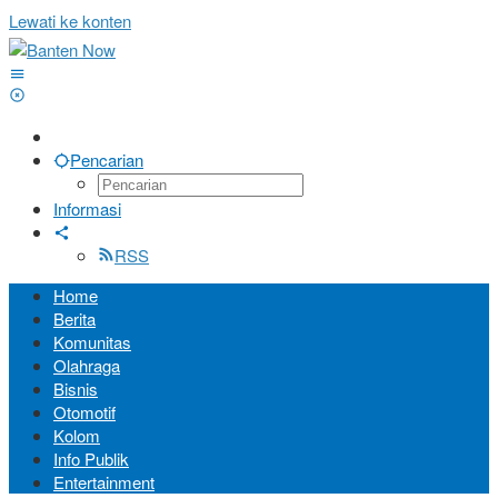
Lewati ke konten
Pencarian
Informasi
RSS
Home
Berita
Komunitas
Olahraga
Bisnis
Otomotif
Kolom
Info Publik
Entertainment