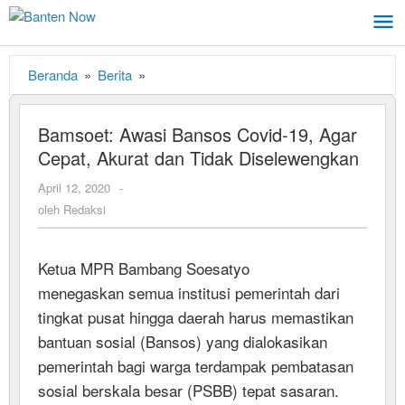
Lewati
ke
konten
Beranda
»
Berita
»
Bamsoet:
Awasi
Bansos
Bamsoet: Awasi Bansos Covid-19, Agar
Covid-
Cepat, Akurat dan Tidak Diselewengkan
19,
Agar
April 12, 2020
oleh
-
Cepat,
Redaksi
oleh
Redaksi
Akurat
dan
Tidak
Ketua MPR Bambang Soesatyo
Diselewengkan
menegaskan semua institusi pemerintah dari
tingkat pusat hingga daerah harus memastikan
bantuan sosial (Bansos) yang dialokasikan
pemerintah bagi warga terdampak pembatasan
sosial berskala besar (PSBB) tepat sasaran.