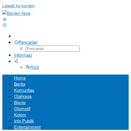
Lewati ke konten
Pencarian
Informasi
RSS
Home
Berita
Komunitas
Olahraga
Bisnis
Otomotif
Kolom
Info Publik
Entertainment