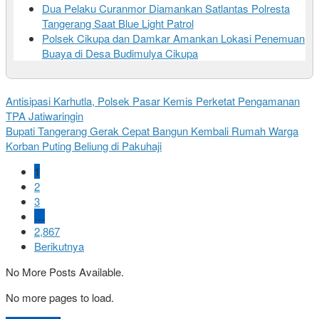
Dua Pelaku Curanmor Diamankan Satlantas Polresta
Tangerang Saat Blue Light Patrol
Polsek Cikupa dan Damkar Amankan Lokasi Penemuan
Buaya di Desa Budimulya Cikupa
Antisipasi Karhutla, Polsek Pasar Kemis Perketat Pengamanan
TPA Jatiwaringin
Bupati Tangerang Gerak Cepat Bangun Kembali Rumah Warga
Korban Puting Beliung di Pakuhaji
1
2
3
…
2,867
Berikutnya
No More Posts Available.
No more pages to load.