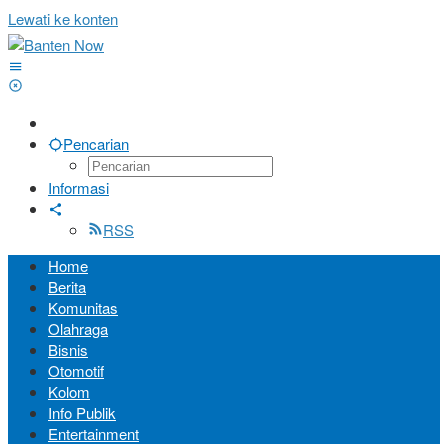
Lewati ke konten
Pencarian
Informasi
RSS
Home
Berita
Komunitas
Olahraga
Bisnis
Otomotif
Kolom
Info Publik
Entertainment