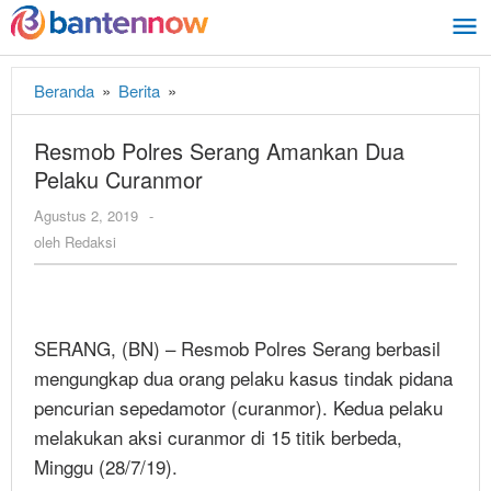
Lewati
ke
konten
Beranda
»
Berita
»
Resmob
Polres
Serang
Resmob Polres Serang Amankan Dua
Amankan
Pelaku Curanmor
Dua
Pelaku
Agustus 2, 2019
oleh
-
Curanmor
Redaksi
oleh
Redaksi
SERANG, (BN) – Resmob Polres Serang berbasil
mengungkap dua orang pelaku kasus tindak pidana
pencurian sepedamotor (curanmor). Kedua pelaku
melakukan aksi curanmor di 15 titik berbeda,
Minggu (28/7/19).