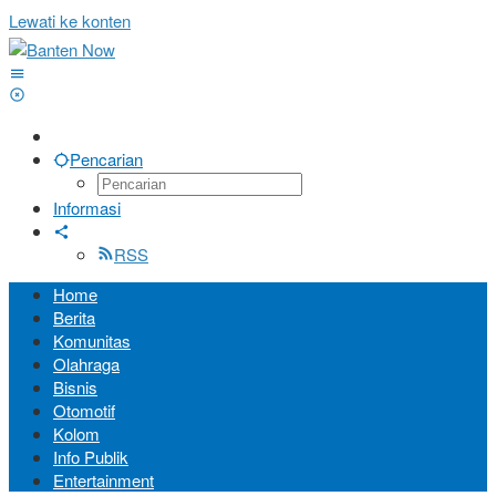
Lewati ke konten
Pencarian
Informasi
RSS
Home
Berita
Komunitas
Olahraga
Bisnis
Otomotif
Kolom
Info Publik
Entertainment