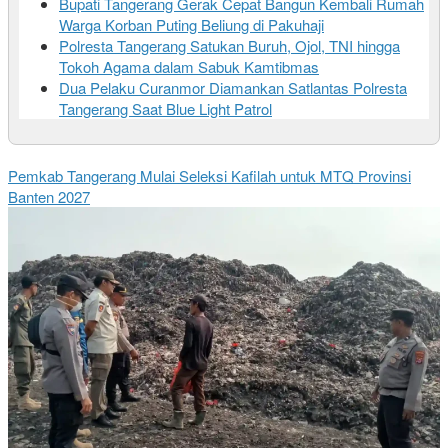
Bupati Tangerang Gerak Cepat Bangun Kembali Rumah
Warga Korban Puting Beliung di Pakuhaji
Polresta Tangerang Satukan Buruh, Ojol, TNI hingga
Tokoh Agama dalam Sabuk Kamtibmas
Dua Pelaku Curanmor Diamankan Satlantas Polresta
Tangerang Saat Blue Light Patrol
Pemkab Tangerang Mulai Seleksi Kafilah untuk MTQ Provinsi
Banten 2027