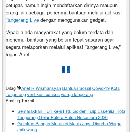
petugas namun ingin mendaftarkan dirinya maupun
orang lain sebagai penerima bantuan melalui aplikasi
Tangerang Live
dengan menggunakan gadget.
“Apabila ada masyarakat yang belum terdata dan
menemui bantuan yang belum tepat sasaran agar
segera melaporkan melalui aplikasi Tangerang Live,”
tegas Arief.
1
2
Ditag
Arief R Wismansyah
Bantuan Sosial
Covid-19
Kota
Tangerang
verifikasi bansos
warga tangerang
Posting Terkait
Semarakkan HUT ke-81 RI, Golden Tulip Essential Kota
Tangerang Gelar Putera Puteri Nusantara 2026
Gerakan Pangan Murah di Manis Jaya Diserbu Warga
Jatiuwung