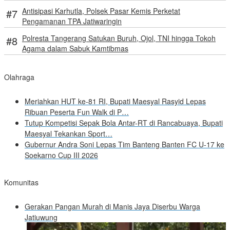
Antisipasi Karhutla, Polsek Pasar Kemis Perketat
Pengamanan TPA Jatiwaringin
Polresta Tangerang Satukan Buruh, Ojol, TNI hingga Tokoh
Agama dalam Sabuk Kamtibmas
Olahraga
Meriahkan HUT ke-81 RI, Bupati Maesyal Rasyid Lepas
Ribuan Peserta Fun Walk di P…
Tutup Kompetisi Sepak Bola Antar-RT di Rancabuaya, Bupati
Maesyal Tekankan Sport…
Gubernur Andra Soni Lepas Tim Banteng Banten FC U-17 ke
Soekarno Cup III 2026
Komunitas
Gerakan Pangan Murah di Manis Jaya Diserbu Warga
Jatiuwung