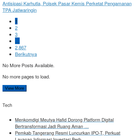
Antisipasi Karhutla, Polsek Pasar Kemis Perketat Pengamanan
TPA Jatiwaringin
1
2
3
…
2,867
Berikutnya
No More Posts Available.
No more pages to load.
View More
Tech
Menkomdigi Meutya Hafid Dorong Platform Digital
Bertransformasi Jadi Ruang Aman …
Pemkab Tangerang Resmi Luncurkan IPO-T, Perkuat
Layanan Informasi Investasi Berb…