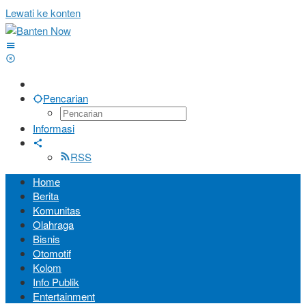
Lewati ke konten
Pencarian
Informasi
RSS
Home
Berita
Komunitas
Olahraga
Bisnis
Otomotif
Kolom
Info Publik
Entertainment