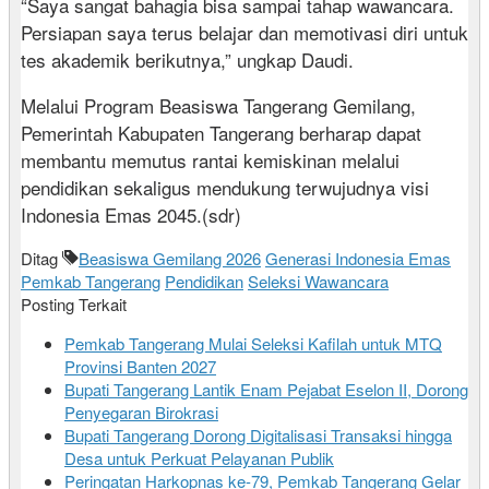
“Saya sangat bahagia bisa sampai tahap wawancara.
Persiapan saya terus belajar dan memotivasi diri untuk
tes akademik berikutnya,” ungkap Daudi.
Melalui Program Beasiswa Tangerang Gemilang,
Pemerintah Kabupaten Tangerang berharap dapat
membantu memutus rantai kemiskinan melalui
pendidikan sekaligus mendukung terwujudnya visi
Indonesia Emas 2045.(sdr)
Ditag
Beasiswa Gemilang 2026
Generasi Indonesia Emas
Pemkab Tangerang
Pendidikan
Seleksi Wawancara
Posting Terkait
Pemkab Tangerang Mulai Seleksi Kafilah untuk MTQ
Provinsi Banten 2027
Bupati Tangerang Lantik Enam Pejabat Eselon II, Dorong
Penyegaran Birokrasi
Bupati Tangerang Dorong Digitalisasi Transaksi hingga
Desa untuk Perkuat Pelayanan Publik
Peringatan Harkopnas ke-79, Pemkab Tangerang Gelar