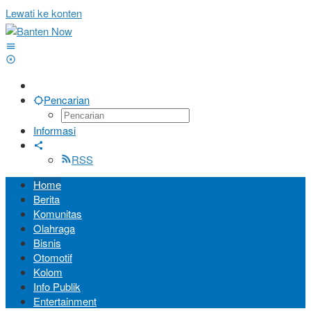
Lewati ke konten
Pencarian
Informasi
RSS
Home
Berita
Komunitas
Olahraga
Bisnis
Otomotif
Kolom
Info Publik
Entertainment