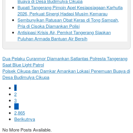
Buaya di Desa Budimulya Cikupa
Bupati Tangerang Pimpin Apel Kesiapsiagaan Karhutla
2026, Perkuat Sinergi Hadapi Musim Kemarau
Sembunyikan Ratusan Obat Keras di Tong Sampah,
Pria di Cisoka Diamankan Polisi
Antisipasi Krisis Air, Pemkot Tangerang Siapkan
Puluhan Armada Bantuan Air Bersih
Dua Pelaku Curanmor Diamankan Satlantas Polresta Tangerang
Saat Blue Light Patrol
Polsek Cikupa dan Damkar Amankan Lokasi Penemuan Buaya di
Desa Budimulya Cikupa
1
2
3
…
2,865
Berikutnya
No More Posts Available.