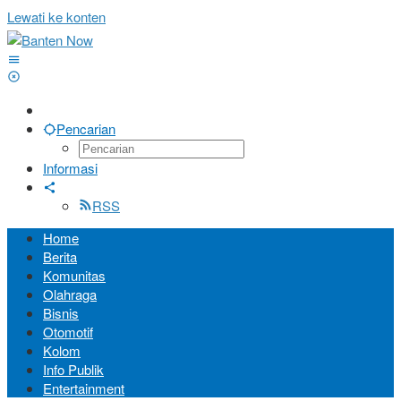
Lewati ke konten
Pencarian
Informasi
RSS
Home
Berita
Komunitas
Olahraga
Bisnis
Otomotif
Kolom
Info Publik
Entertainment