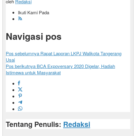
oleh
Redaksi
Ikuti Kami Pada
Navigasi pos
Pos sebelumnya
Rapat Laporan LKPJ Walikota Tangerang
Usai
Pos berikutnya
BCA Expoversary 2020 Digelar, Hadiah
Istimewa untuk Masyarakat
Tentang Penulis:
Redaksi