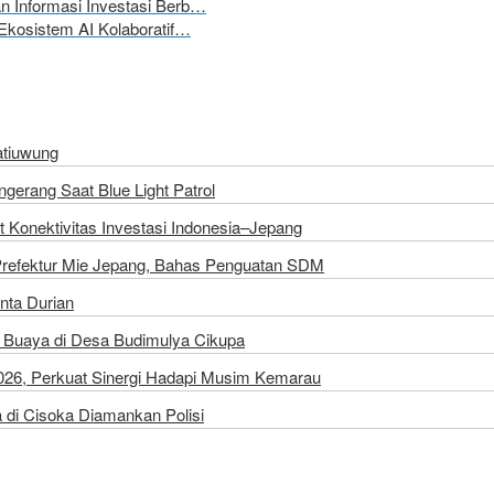
 Informasi Investasi Berb…
Ekosistem AI Kolaboratif…
atiuwung
erang Saat Blue Light Patrol
 Konektivitas Investasi Indonesia–Jepang
Prefektur Mie Jepang, Bahas Penguatan SDM
inta Durian
Buaya di Desa Budimulya Cikupa
2026, Perkuat Sinergi Hadapi Musim Kemarau
di Cisoka Diamankan Polisi