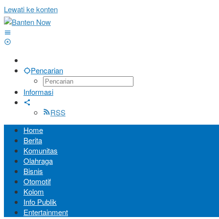
Lewati ke konten
Pencarian
Informasi
RSS
Home
Berita
Komunitas
Olahraga
Bisnis
Otomotif
Kolom
Info Publik
Entertainment