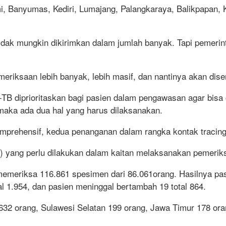
bumi, Banyumas, Kediri, Lumajang, Palangkaraya, Balikpapan
d, tidak mungkin dikirimkan dalam jumlah banyak. Tapi peme
eriksaan lebih banyak, lebih masif, dan nantinya akan disert
iprioritaskan bagi pasien dalam pengawasan agar bisa cepa
 maka ada dua hal yang harus dilaksanakan.
komprehensif, kedua penanganan dalam rangka kontak tracing
) yang perlu dilakukan dalam kaitan melaksanakan pemerik
 memeriksa 116.861 spesimen dari 86.061orang. Hasilnya pas
l 1.954, dan pasien meninggal bertambah 19 total 864.
32 orang, Sulawesi Selatan 199 orang, Jawa Timur 178 oran