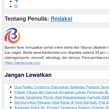
Tentang Penulis:
Redaksi
Banten Now merupakan portal online berita dan hiburan dibawa
luar negeri. Berita www.bantennow.com diupdate selama 24 jam. www
olahraga/sports, otomotif, teknologi, dan lainnya. Para pembaca k
https://bantennow.com
Jangan Lewatkan
Dua Pelaku Curanmor Diamankan Satlantas Polresta Tanger
Polsek Cikupa dan Damkar Amankan Lokasi Penemuan Bu
Bupati Tangerang Pimpin Apel Kesiapsiagaan Karhutla 202
Sembunyikan Ratusan Obat Keras di Tong Sampah, Pria di
Antisipasi Krisis Air, Pemkot Tangerang Siapkan Puluhan 