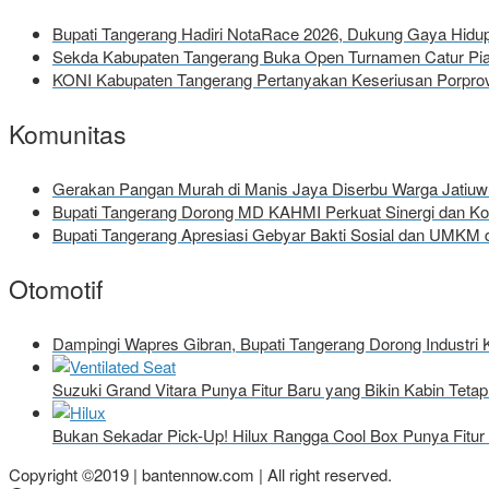
Bupati Tangerang Hadiri NotaRace 2026, Dukung Gaya Hid
Sekda Kabupaten Tangerang Buka Open Turnamen Catur Pial
KONI Kabupaten Tangerang Pertanyakan Keseriusan Porprov
Komunitas
Gerakan Pangan Murah di Manis Jaya Diserbu Warga Jatiu
Bupati Tangerang Dorong MD KAHMI Perkuat Sinergi dan 
Bupati Tangerang Apresiasi Gebyar Bakti Sosial dan UMKM d
Otomotif
Dampingi Wapres Gibran, Bupati Tangerang Dorong Industri 
Suzuki Grand Vitara Punya Fitur Baru yang Bikin Kabin Tet
Bukan Sekadar Pick-Up! Hilux Rangga Cool Box Punya Fitur 
Copyright ©2019 | bantennow.com | All right reserved.