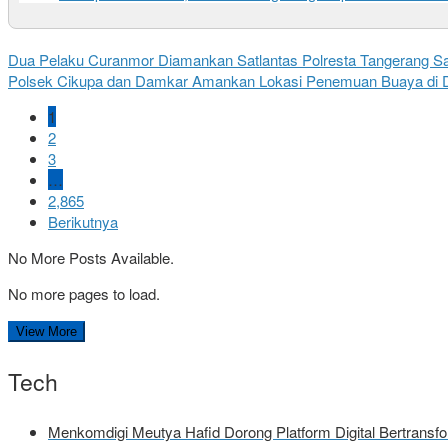
Dua Pelaku Curanmor Diamankan Satlantas Polresta Tangerang Saat
Polsek Cikupa dan Damkar Amankan Lokasi Penemuan Buaya di 
1
2
3
…
2,865
Berikutnya
No More Posts Available.
No more pages to load.
View More
Tech
Menkomdigi Meutya Hafid Dorong Platform Digital Bertrans