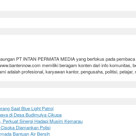
h naungan PT INTAN PERMATA MEDIA yang berfokus pada pembaca Indo
.bantennow.com memiliki beragam konten dari info komunitas, berita u
ami adalah profesional, karyawan kantor, pengusaha, politisi, pelaja
ang Saat Blue Light Patrol
aya di Desa Budimulya Cikupa
6, Perkuat Sinergi Hadapi Musim Kemarau
 Cisoka Diamankan Polisi
Armada Bantuan Air Bersih