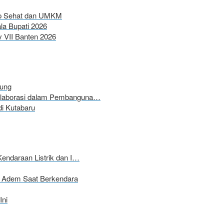
up Sehat dan UMKM
a Bupati 2026
 VII Banten 2026
wung
Kolaborasi dalam Pembanguna…
i Kutabaru
Kendaraan Listrik dan I…
ap Adem Saat Berkendara
Ini