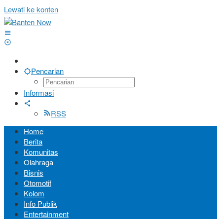
Lewati ke konten
Pencarian
Informasi
RSS
Home
Berita
Komunitas
Olahraga
Bisnis
Otomotif
Kolom
Info Publik
Entertainment