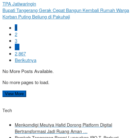
TPA Jatiwaringin
Bupati Tangerang Gerak Cepat Bangun Kembali Rumah Warga
Korban Puting Beliung di Pakuhaji
1
2
3
…
2,867
Berikutnya
No More Posts Available.
No more pages to load.
View More
Tech
Menkomdigi Meutya Hafid Dorong Platform Digital
Bertransformasi Jadi Ruang Aman …
Pemkab Tangerang Resmi Luncurkan IPO-T, Perkuat