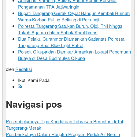
Antisipasi Karhutla, Polsek Pasar Kemis Perketat
Pengamanan TPA Jatiwaringin
Bupati Tangerang Gerak Cepat Bangun Kembali Rumah
Warga Korban Puting Beliung di Pakuhaji
Polresta Tangerang Satukan Buruh, Ojol, TNI hingga
Tokoh Agama dalam Sabuk Kamtibmas
Dua Pelaku Curanmor Diamankan Satlantas Polresta
Tangerang Saat Blue Light Patrol
Polsek Cikupa dan Damkar Amankan Lokasi Penemuan
Buaya di Desa Budimulya Cikupa
oleh
Redaksi
Ikuti Kami Pada
Navigasi pos
Pos sebelumnya
Tiga Kendaraan Tabrakan Beruntun di Tol
Tangerang-Merak
Pos berikutnya
Dalam Rangka Program Peduli Air Bersih