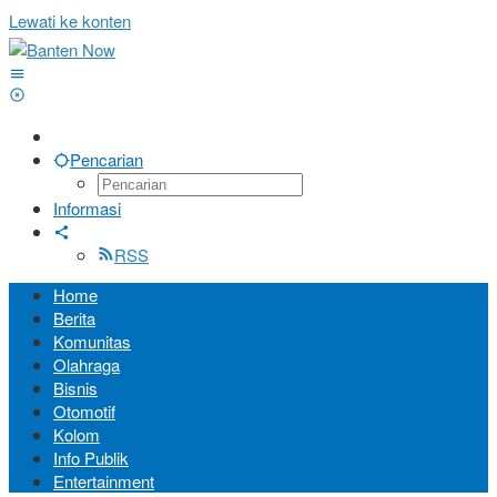
Lewati ke konten
Pencarian
Informasi
RSS
Home
Berita
Komunitas
Olahraga
Bisnis
Otomotif
Kolom
Info Publik
Entertainment