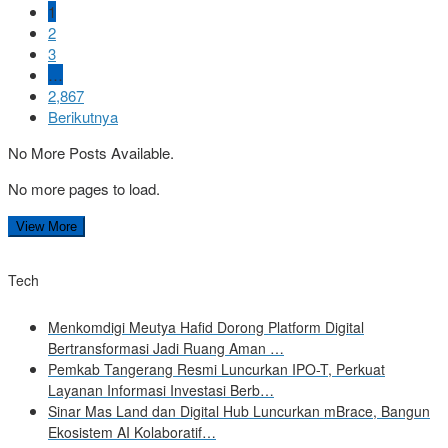
1
2
3
…
2,867
Berikutnya
No More Posts Available.
No more pages to load.
View More
Tech
Menkomdigi Meutya Hafid Dorong Platform Digital
Bertransformasi Jadi Ruang Aman …
Pemkab Tangerang Resmi Luncurkan IPO-T, Perkuat
Layanan Informasi Investasi Berb…
Sinar Mas Land dan Digital Hub Luncurkan mBrace, Bangun
Ekosistem AI Kolaboratif…