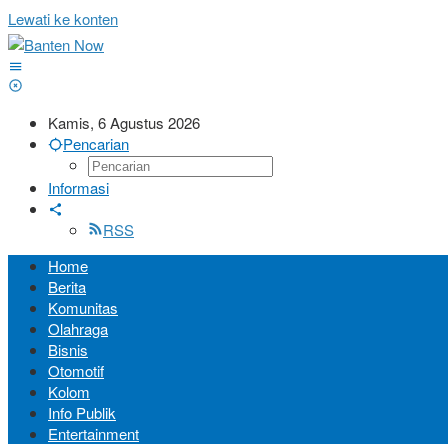
Lewati ke konten
Kamis, 6 Agustus 2026
Pencarian
Informasi
RSS
Home
Berita
Komunitas
Olahraga
Bisnis
Otomotif
Kolom
Info Publik
Entertainment