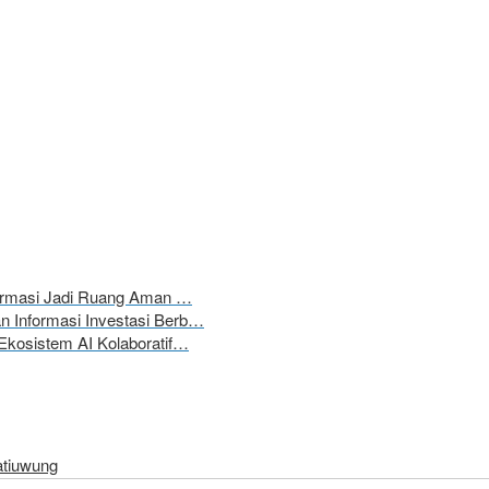
formasi Jadi Ruang Aman …
 Informasi Investasi Berb…
Ekosistem AI Kolaboratif…
atiuwung