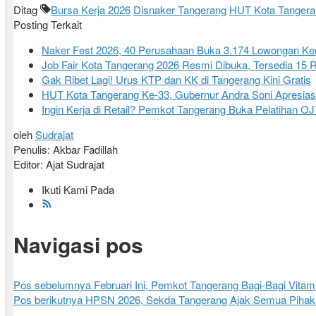
Ditag
Bursa Kerja 2026
Disnaker Tangerang
HUT Kota Tangera
Posting Terkait
Naker Fest 2026, 40 Perusahaan Buka 3.174 Lowongan Kerj
Job Fair Kota Tangerang 2026 Resmi Dibuka, Tersedia 15 
Gak Ribet Lagi! Urus KTP dan KK di Tangerang Kini Gratis
HUT Kota Tangerang Ke-33, Gubernur Andra Soni Apresiasi 
Ingin Kerja di Retail? Pemkot Tangerang Buka Pelatihan 
oleh
Sudrajat
Penulis: Akbar Fadillah
Editor: Ajat Sudrajat
Ikuti Kami Pada
Navigasi pos
Pos sebelumnya
Februari Ini, Pemkot Tangerang Bagi-Bagi Vitam
Pos berikutnya
HPSN 2026, Sekda Tangerang Ajak Semua Pihak 