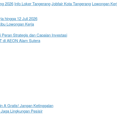
ng 2026
Info Loker Tangerang
Jobfair Kota Tangerang
Lowongan Ker
a hingga 12 Juli 2026
Ribu Lowongan Kerja
Peran Strategis dan Capaian Investasi
OJT di AEON Alam Sutera
in A Gratis! Jangan Ketinggalan
Jaga Lingkungan Pesisir