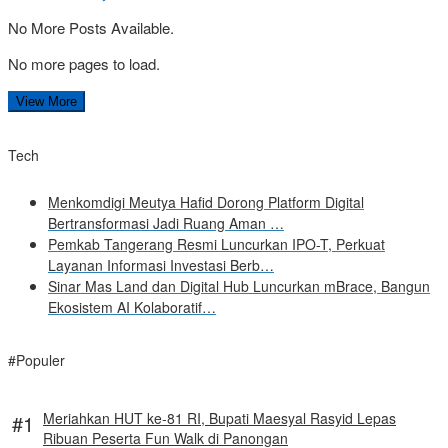
No More Posts Available.
No more pages to load.
View More
Tech
Menkomdigi Meutya Hafid Dorong Platform Digital
Bertransformasi Jadi Ruang Aman …
Pemkab Tangerang Resmi Luncurkan IPO-T, Perkuat
Layanan Informasi Investasi Berb…
Sinar Mas Land dan Digital Hub Luncurkan mBrace, Bangun
Ekosistem AI Kolaboratif…
#Populer
Meriahkan HUT ke-81 RI, Bupati Maesyal Rasyid Lepas
Ribuan Peserta Fun Walk di Panongan