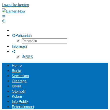
Lewati ke konten
Pencarian
Informasi
RSS
Home
Berita
Komunitas
Olahraga
Bisnis
Otomotif
Kolom
Info Publik
Entertainment