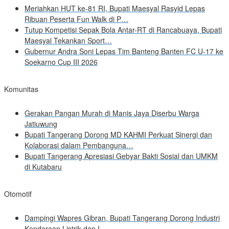
Meriahkan HUT ke-81 RI, Bupati Maesyal Rasyid Lepas
Ribuan Peserta Fun Walk di P…
Tutup Kompetisi Sepak Bola Antar-RT di Rancabuaya, Bupati
Maesyal Tekankan Sport…
Gubernur Andra Soni Lepas Tim Banteng Banten FC U-17 ke
Soekarno Cup III 2026
Komunitas
Gerakan Pangan Murah di Manis Jaya Diserbu Warga
Jatiuwung
Bupati Tangerang Dorong MD KAHMI Perkuat Sinergi dan
Kolaborasi dalam Pembanguna…
Bupati Tangerang Apresiasi Gebyar Bakti Sosial dan UMKM
di Kutabaru
Otomotif
Dampingi Wapres Gibran, Bupati Tangerang Dorong Industri
Kendaraan Listrik dan I…