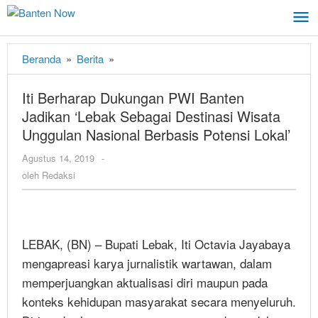
Lewati
ke
konten
Beranda
»
Berita
»
Iti
Berharap
Dukungan
Iti Berharap Dukungan PWI Banten
PWI
Jadikan ‘Lebak Sebagai Destinasi Wisata
Banten
Unggulan Nasional Berbasis Potensi Lokal’
Jadikan
‘Lebak
Agustus 14, 2019
oleh
-
Sebagai
Redaksi
oleh
Redaksi
Destinasi
Wisata
Unggulan
Nasional
LEBAK, (BN) – Bupati Lebak, Iti Octavia Jayabaya
Berbasis
mengapreasi karya jurnalistik wartawan, dalam
Potensi
Lokal’
memperjuangkan aktualisasi diri maupun pada
konteks kehidupan masyarakat secara menyeluruh.