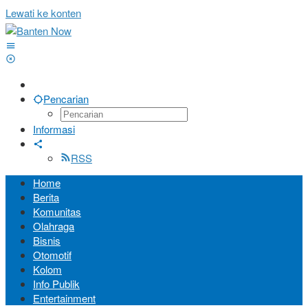
Lewati ke konten
Pencarian
Informasi
RSS
Home
Berita
Komunitas
Olahraga
Bisnis
Otomotif
Kolom
Info Publik
Entertainment