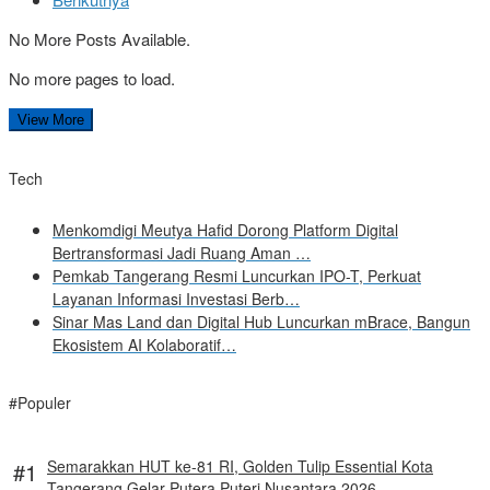
No More Posts Available.
No more pages to load.
View More
Tech
Menkomdigi Meutya Hafid Dorong Platform Digital
Bertransformasi Jadi Ruang Aman …
Pemkab Tangerang Resmi Luncurkan IPO-T, Perkuat
Layanan Informasi Investasi Berb…
Sinar Mas Land dan Digital Hub Luncurkan mBrace, Bangun
Ekosistem AI Kolaboratif…
#Populer
Semarakkan HUT ke-81 RI, Golden Tulip Essential Kota
Tangerang Gelar Putera Puteri Nusantara 2026