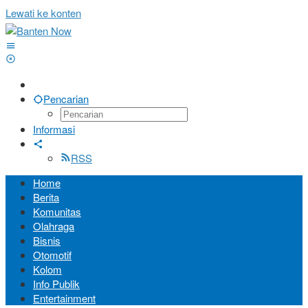
Lewati ke konten
Pencarian
Informasi
RSS
Home
Berita
Komunitas
Olahraga
Bisnis
Otomotif
Kolom
Info Publik
Entertainment