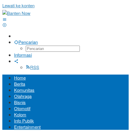
Lewati ke konten
Pencarian
Informasi
RSS
Home
Berita
Komunitas
Olahraga
Bisnis
Otomotif
Kolom
Info Publik
Entertainment