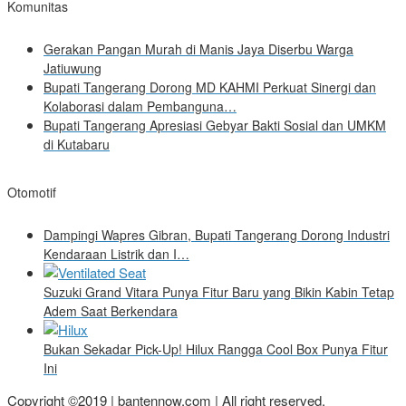
Komunitas
Gerakan Pangan Murah di Manis Jaya Diserbu Warga
Jatiuwung
Bupati Tangerang Dorong MD KAHMI Perkuat Sinergi dan
Kolaborasi dalam Pembanguna…
Bupati Tangerang Apresiasi Gebyar Bakti Sosial dan UMKM
di Kutabaru
Otomotif
Dampingi Wapres Gibran, Bupati Tangerang Dorong Industri
Kendaraan Listrik dan I…
Suzuki Grand Vitara Punya Fitur Baru yang Bikin Kabin Tetap
Adem Saat Berkendara
Bukan Sekadar Pick-Up! Hilux Rangga Cool Box Punya Fitur
Ini
Copyright ©2019 | bantennow.com | All right reserved.