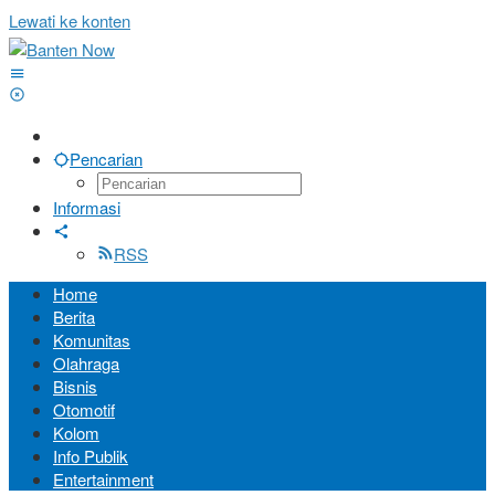
Lewati ke konten
Pencarian
Informasi
RSS
Home
Berita
Komunitas
Olahraga
Bisnis
Otomotif
Kolom
Info Publik
Entertainment