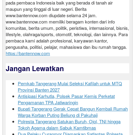
pada pembaca Indonesia baik yang berada di tanah air
maupun yang tinggal di luar negeri. Berita
www.bantennow.com diupdate selama 24 jam.
www.bantennow.com memiliki beragam konten dari info
komunitas, berita umum, politik, peristiwa, internasional, bisnis,
lifestyle, olahraga/sports, otomotif, teknologi, dan lainnya. Para
pembaca kami adalah profesional, karyawan kantor,
pengusaha, politisi, pelajar, mahasiswa dan ibu rumah tangga.
https://bantennow.com
Jangan Lewatkan
Pemkab Tangerang Mulai Seleksi Kafilah untuk MTQ
Provinsi Banten 2027
Antisipasi Karhutla, Polsek Pasar Kemis Perketat
Pengamanan TPA Jatiwaringin
Bupati Tangerang Gerak Cepat Bangun Kembali Rumah
Warga Korban Puting Beliung di Pakuhaji
Polresta Tangerang Satukan Buruh, Ojol, TNI hingga
Tokoh Agama dalam Sabuk Kamtibmas
Dua Pelaku Curanmor Diamankan Satlantas Polresta