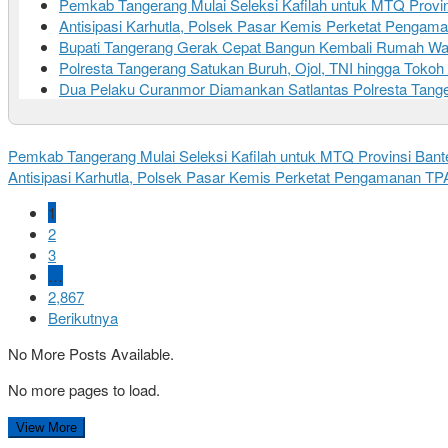
Pemkab Tangerang Mulai Seleksi Kafilah untuk MTQ Provi
Antisipasi Karhutla, Polsek Pasar Kemis Perketat Pengama
Bupati Tangerang Gerak Cepat Bangun Kembali Rumah Warg
Polresta Tangerang Satukan Buruh, Ojol, TNI hingga Tok
Dua Pelaku Curanmor Diamankan Satlantas Polresta Tanger
Pemkab Tangerang Mulai Seleksi Kafilah untuk MTQ Provinsi Bant
Antisipasi Karhutla, Polsek Pasar Kemis Perketat Pengamanan TPA
1
2
3
…
2,867
Berikutnya
No More Posts Available.
No more pages to load.
View More