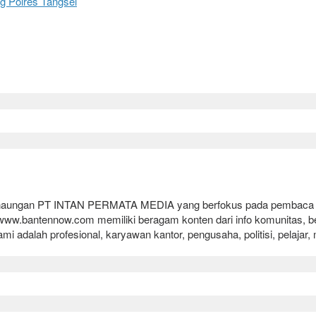
g Polres Tangsel
h naungan PT INTAN PERMATA MEDIA yang berfokus pada pembaca Indo
.bantennow.com memiliki beragam konten dari info komunitas, berita u
ami adalah profesional, karyawan kantor, pengusaha, politisi, pelaja