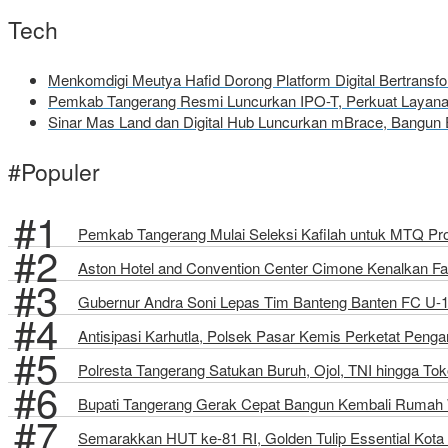
Tech
Menkomdigi Meutya Hafid Dorong Platform Digital Bertrans
Pemkab Tangerang Resmi Luncurkan IPO-T, Perkuat Layanan
Sinar Mas Land dan Digital Hub Luncurkan mBrace, Bangun 
#Populer
Pemkab Tangerang Mulai Seleksi Kafilah untuk MTQ Pro
Aston Hotel and Convention Center Cimone Kenalkan Fa
Gubernur Andra Soni Lepas Tim Banteng Banten FC U-1
Antisipasi Karhutla, Polsek Pasar Kemis Perketat Peng
Polresta Tangerang Satukan Buruh, Ojol, TNI hingga 
Bupati Tangerang Gerak Cepat Bangun Kembali Rumah W
Semarakkan HUT ke-81 RI, Golden Tulip Essential Kota 