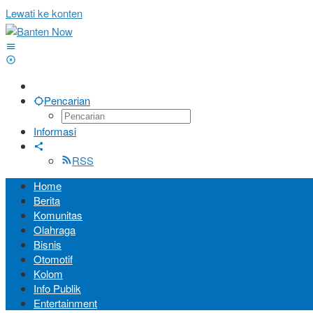
Lewati ke konten
Pencarian
Informasi
RSS
Home
Berita
Komunitas
Olahraga
Bisnis
Otomotif
Kolom
Info Publik
Entertainment