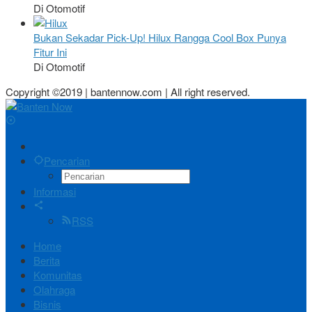
Di Otomotif
Bukan Sekadar Pick-Up! Hilux Rangga Cool Box Punya
Fitur Ini
Di Otomotif
Copyright ©2019 | bantennow.com | All right reserved.
Pencarian
Informasi
RSS
Home
Berita
Komunitas
Olahraga
Bisnis