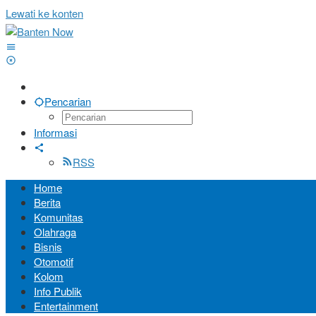
Lewati ke konten
Pencarian
Informasi
RSS
Home
Berita
Komunitas
Olahraga
Bisnis
Otomotif
Kolom
Info Publik
Entertainment