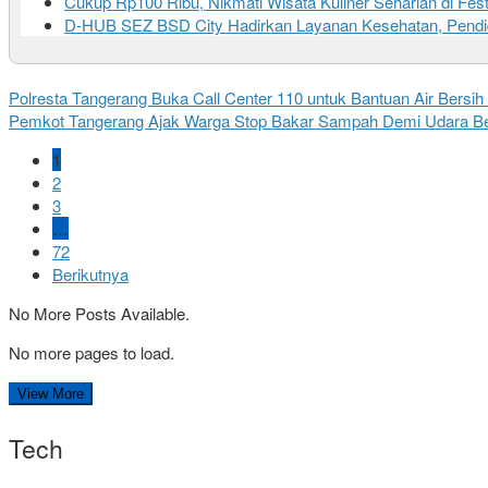
Cukup Rp100 Ribu, Nikmati Wisata Kuliner Seharian di Fes
D-HUB SEZ BSD City Hadirkan Layanan Kesehatan, Pendidi
Polresta Tangerang Buka Call Center 110 untuk Bantuan Air Bersi
Pemkot Tangerang Ajak Warga Stop Bakar Sampah Demi Udara Be
1
2
3
…
72
Berikutnya
No More Posts Available.
No more pages to load.
View More
Tech