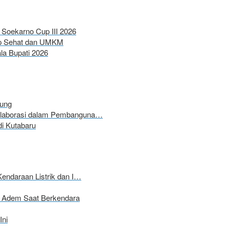
Soekarno Cup III 2026
up Sehat dan UMKM
a Bupati 2026
wung
Kolaborasi dalam Pembanguna…
i Kutabaru
Kendaraan Listrik dan I…
ap Adem Saat Berkendara
Ini