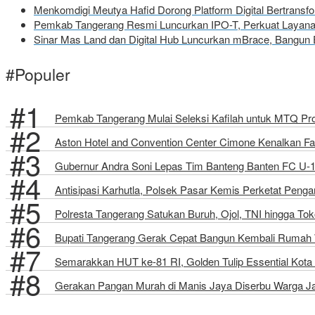
Menkomdigi Meutya Hafid Dorong Platform Digital Bertrans
Pemkab Tangerang Resmi Luncurkan IPO-T, Perkuat Layanan
Sinar Mas Land dan Digital Hub Luncurkan mBrace, Bangun 
#Populer
Pemkab Tangerang Mulai Seleksi Kafilah untuk MTQ Pro
Aston Hotel and Convention Center Cimone Kenalkan Fa
Gubernur Andra Soni Lepas Tim Banteng Banten FC U-1
Antisipasi Karhutla, Polsek Pasar Kemis Perketat Peng
Polresta Tangerang Satukan Buruh, Ojol, TNI hingga 
Bupati Tangerang Gerak Cepat Bangun Kembali Rumah W
Semarakkan HUT ke-81 RI, Golden Tulip Essential Kota 
Gerakan Pangan Murah di Manis Jaya Diserbu Warga J