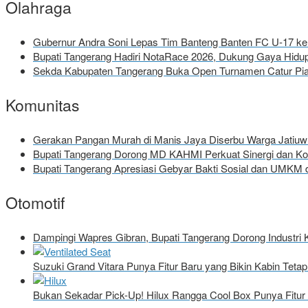
Olahraga
Gubernur Andra Soni Lepas Tim Banteng Banten FC U-17 ke 
Bupati Tangerang Hadiri NotaRace 2026, Dukung Gaya Hid
Sekda Kabupaten Tangerang Buka Open Turnamen Catur Pial
Komunitas
Gerakan Pangan Murah di Manis Jaya Diserbu Warga Jatiu
Bupati Tangerang Dorong MD KAHMI Perkuat Sinergi dan 
Bupati Tangerang Apresiasi Gebyar Bakti Sosial dan UMKM d
Otomotif
Dampingi Wapres Gibran, Bupati Tangerang Dorong Industri 
Suzuki Grand Vitara Punya Fitur Baru yang Bikin Kabin Tet
Bukan Sekadar Pick-Up! Hilux Rangga Cool Box Punya Fitur 