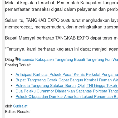
Melalui kegiatan tersebut, Pemerintah Kabupaten Tang
pemanfaatan transaksi digital dalam pelayanan dan pemb
Selain itu, TANGKAB EXPO 2026 turut menghadirkan layan
mempercepat, mempermudah, dan meningkatkan transpar
Bupati Maesyal berharap TANGKAB EXPO dapat terus men
“Tentunya, kami berharap kegiatan ini dapat menjadi ag
Ditag
Bapenda Kabupaten Tangerang
Bupati Tangerang
Fun Wa
Posting Terkait
Antisipasi Karhutla, Polsek Pasar Kemis Perketat Pengama
Bupati Tangerang Gerak Cepat Bangun Kembali Rumah Warg
Polresta Tangerang Satukan Buruh, Ojol, TNI hingga Tok
Dua Pelaku Curanmor Diamankan Satlantas Polresta Tanger
Polsek Cikupa dan Damkar Amankan Lokasi Penemuan Bu
oleh
Sudrajat
Editor: Redaksi