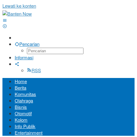
Lewati ke konten
Pencarian
Informasi
RSS
Home
Berita
Komunitas
Olahraga
Bisnis
Otomotif
Kolom
Info Publik
Entertainment