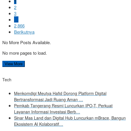
1
2
3
…
2,866
Berikutnya
No More Posts Available.
No more pages to load.
View More
Tech
Menkomdigi Meutya Hafid Dorong Platform Digital
Bertransformasi Jadi Ruang Aman …
Pemkab Tangerang Resmi Luncurkan IPO-T, Perkuat
Layanan Informasi Investasi Berb…
Sinar Mas Land dan Digital Hub Luncurkan mBrace, Bangun
Ekosistem AI Kolaboratif…