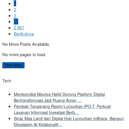
1
2
3
…
2,867
Berikutnya
No More Posts Available.
No more pages to load.
View More
Tech
Menkomdigi Meutya Hafid Dorong Platform Digital
Bertransformasi Jadi Ruang Aman …
Pemkab Tangerang Resmi Luncurkan IPO-T, Perkuat
Layanan Informasi Investasi Berb…
Sinar Mas Land dan Digital Hub Luncurkan mBrace, Bangun
Ekosistem AI Kolaboratif…