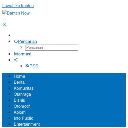
Lewati ke konten
Pencarian
Informasi
RSS
Home
Berita
Komunitas
Olahraga
Bisnis
Otomotif
Kolom
Info Publik
Entertainment